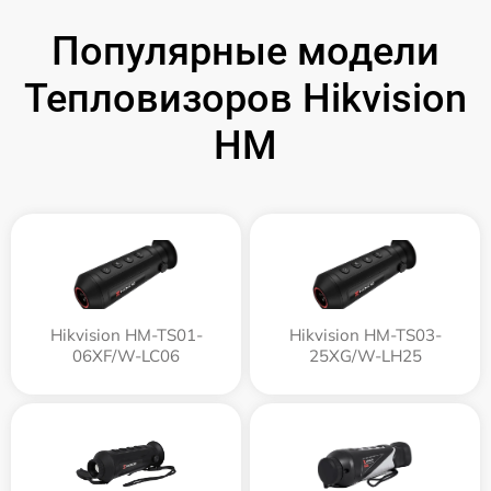
Популярные модели
Тепловизоров Hikvision
HM
Hikvision HM-TS01-
Hikvision HM-TS03-
06XF/W-LC06
25XG/W-LH25