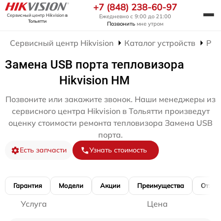
+7 (848) 238-60-97
Сервисный центр Hikvision
в
Ежедневно с 9:00 до 21:00
Тольятти
Позвонить
мне утром
Сервисный центр Hikvision
Каталог устройств
Рем
Замена USB порта тепловизора
Hikvision HM
Позвоните или закажите звонок. Наши менеджеры из
сервисного центра Hikvision в Тольятти произведут
оценку стоимости ремонта тепловизора Замена USB
порта.
Есть запчасти
Узнать стоимость
Гарантия
Модели
Акции
Преимущества
Отзы
Услуга
Цена