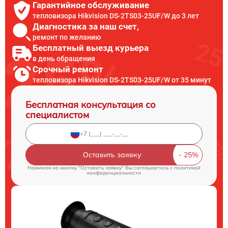
Гарантийное обслуживание
тепловизора Hikvision DS-2TS03-25UF/W до 3 лет
Диагностика за наш счет,
ремонт по желанию
Бесплатный выезд курьера
в день обращения
Срочный ремонт
тепловизора Hikvision DS-2TS03-25UF/W от 35 минут
Бесплатная консультация со
специалистом
Оставить заявку
Нажимая на кнопку "Оставить заявку" Вы соглашаетесь c
политикой
конфиденциальности