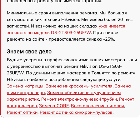
проведенных работ у нас имеется гарантия.
Минимальные сроки выполнения ремонта. Мы большая
сеть мастерских техники Hikvision. Мы имеем более 20 тыс.
запчастей. И возможно на наших складах
уже имеется
запчасть на модель DS-2TS03-25UF/W
. При заказе
ремонта на сайте - предоставляется скидка -25%.
Знаем свое дело
Будьте уверены в профессионализме наших мастеров - они
с уверенностью выполнят ремонт Hikvision DS-2TS03-
25UF/W. По данным наших мастеров в Тольятти по ремонту
Hikvision, наиболее востребованы следующие услуги:
Замена матрицы
,
Замена микросхемы усилителя
,
Замена
шим контроллера
,
Замена объективов с улучшением
характеристик
,
Ремонт электронно-лучевой трубки
,
Ремонт
контроллеров
,
Замена CORE
,
Восстановление питания
,
Ремонт оптики
,
Ремонт датчика синхроимпульсов
.