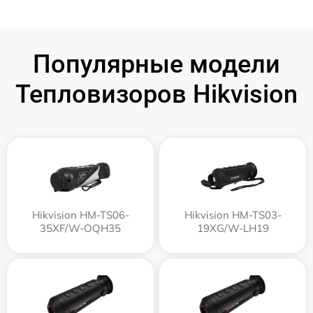
Популярные модели
Тепловизоров Hikvision
Hikvision HM-TS06-
Hikvision HM-TS03-
35XF/W-OQH35
19XG/W-LH19