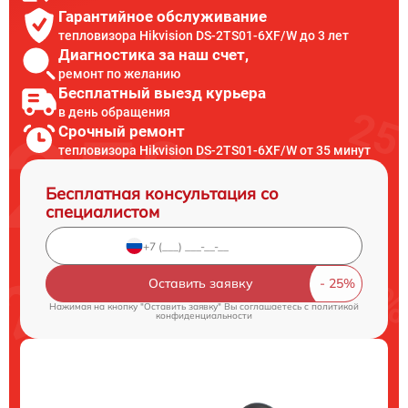
Гарантийное обслуживание
тепловизора Hikvision DS-2TS01-6XF/W до 3 лет
Диагностика за наш счет,
ремонт по желанию
Бесплатный выезд курьера
в день обращения
Срочный ремонт
тепловизора Hikvision DS-2TS01-6XF/W от 35 минут
Бесплатная консультация со
специалистом
Оставить заявку
Нажимая на кнопку "Оставить заявку" Вы соглашаетесь c
политикой
конфиденциальности