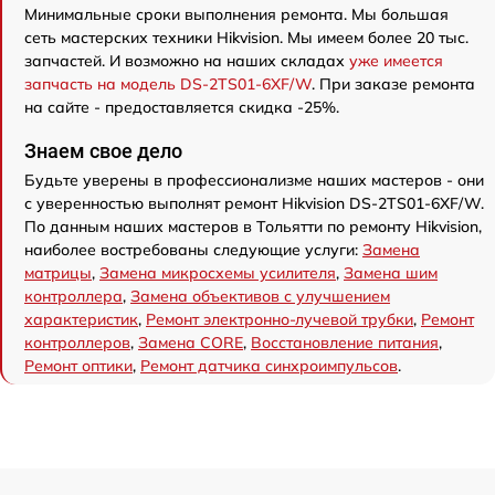
Минимальные сроки выполнения ремонта. Мы большая
сеть мастерских техники Hikvision. Мы имеем более 20 тыс.
запчастей. И возможно на наших складах
уже имеется
запчасть на модель DS-2TS01-6XF/W
. При заказе ремонта
на сайте - предоставляется скидка -25%.
Знаем свое дело
Будьте уверены в профессионализме наших мастеров - они
с уверенностью выполнят ремонт Hikvision DS-2TS01-6XF/W.
По данным наших мастеров в Тольятти по ремонту Hikvision,
наиболее востребованы следующие услуги:
Замена
матрицы
,
Замена микросхемы усилителя
,
Замена шим
контроллера
,
Замена объективов с улучшением
характеристик
,
Ремонт электронно-лучевой трубки
,
Ремонт
контроллеров
,
Замена CORE
,
Восстановление питания
,
Ремонт оптики
,
Ремонт датчика синхроимпульсов
.