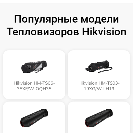
Популярные модели
Тепловизоров Hikvision
Hikvision HM-TS06-
Hikvision HM-TS03-
35XF/W-OQH35
19XG/W-LH19